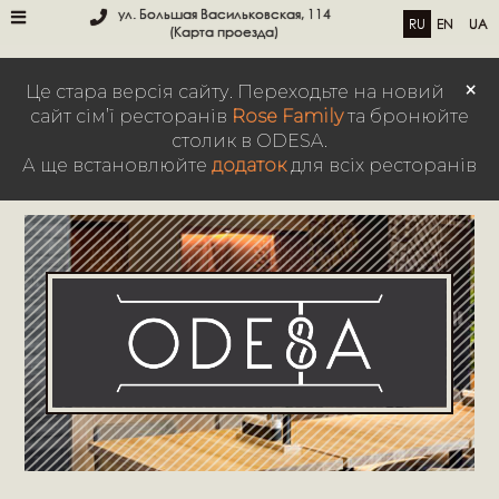
ул. Большая Васильковская, 114
RU
EN
UA
(Карта проезда)
×
Це стара версія сайту. Переходьте на новий
сайт сім’ї ресторанів
Rose Family
та бронюйте
столик в ODESA.
А ще встановлюйте
додаток
для всіх ресторанів