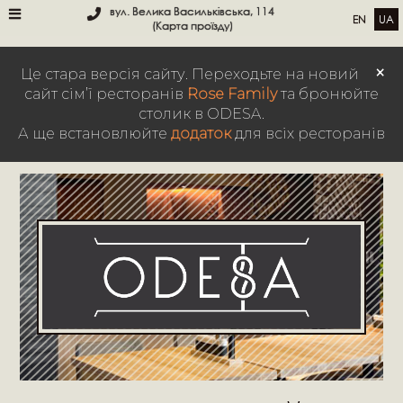
вул. Велика Васильківська, 114
EN
UA
(Карта проїзду)
×
Це стара версія сайту. Переходьте на новий
сайт сім’ї ресторанів
Rose Family
та бронюйте
столик в ODESA.
А ще встановлюйте
додаток
для всіх ресторанів