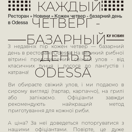
КАЖДЫЙ
Ресторан
»
Новини
»
Кожен четвер - базарний день
ЧЕТВЕРГ -
в Odessa
БАЗАРНЫЙ
< ПОВЕРНУТИСЯ ДО СПИСКУ НОВИН
З недавніх пір кожен четвер — базарний
ДЕНЬ В
день в ресторані Odessa. На великий рибної
вітрині представлений свіжий улов - від
класичних тунця і лосося до лангустів і
ODESSA
катрана!
Ви обираєте свіжий улов, і ми подаємо в
сирому вигляді (тартар, карпаччо), на грилі
або запікаємо. Офіціанти завжди
рекомендують найкращий метод
приготування для кожної риби.
А ціна? За неї доведеться поторгуватися з
нашими офіціантами. Повірте, це дуже